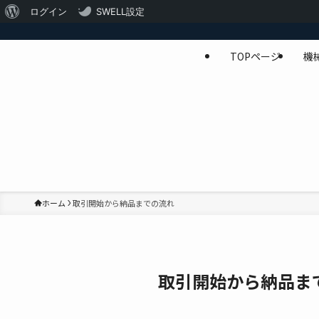
WordPress
ログイン
SWELL設定
に
TOPページ
機
つ
い
て
ホーム
取引開始から納品までの流れ
取引開始から納品ま