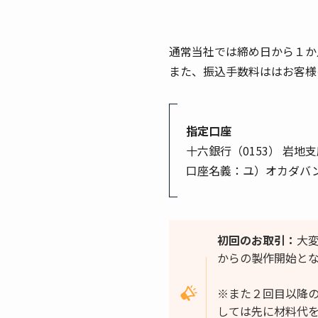
通常当社では締め日から１か
また、振込手数料ははお客様
指定口座
十六銀行（0153） 岩地支店
口座名義：ユ）オカダバ
初回のお取引：
大
からの製作開始と
※また２回目以降
しては先に材料代